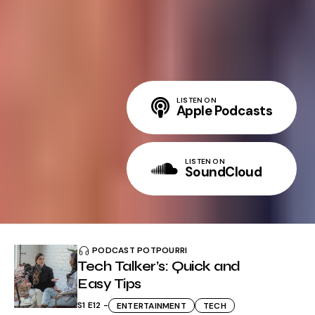
LISTEN ON
Apple Podcasts
LISTEN ON
SoundCloud
PODCAST POTPOURRI
Tech Talker’s: Quick and
Easy Tips
S1 E12
ENTERTAINMENT
TECH